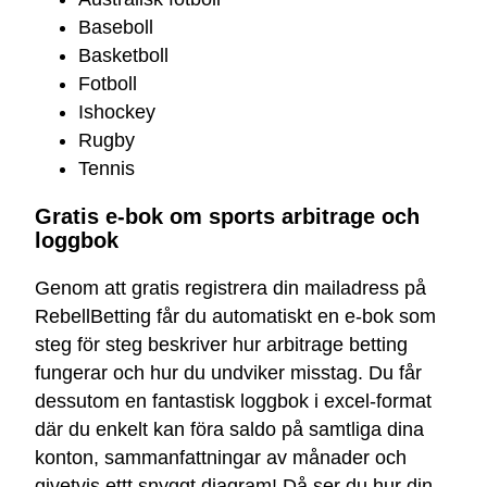
Baseboll
Basketboll
Fotboll
Ishockey
Rugby
Tennis
Gratis e-bok om sports arbitrage och
loggbok
Genom att gratis registrera din mailadress på
RebellBetting får du automatiskt en e-bok som
steg för steg beskriver hur arbitrage betting
fungerar och hur du undviker misstag. Du får
dessutom en fantastisk loggbok i excel-format
där du enkelt kan föra saldo på samtliga dina
konton, sammanfattningar av månader och
givetvis ettt snyggt diagram! Då ser du hur din