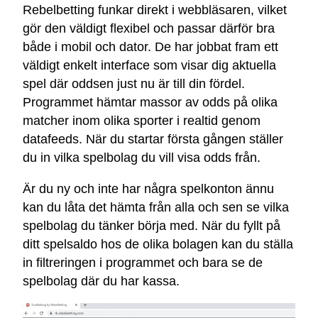
Rebelbetting funkar direkt i webbläsaren, vilket
gör den väldigt flexibel och passar därför bra
både i mobil och dator. De har jobbat fram ett
väldigt enkelt interface som visar dig aktuella
spel där oddsen just nu är till din fördel.
Programmet hämtar massor av odds på olika
matcher inom olika sporter i realtid genom
datafeeds. När du startar första gången ställer
du in vilka spelbolag du vill visa odds från.
Är du ny och inte har några spelkonton ännu
kan du låta det hämta från alla och sen se vilka
spelbolag du tänker börja med. När du fyllt på
ditt spelsaldo hos de olika bolagen kan du ställa
in filtreringen i programmet och bara se de
spelbolag där du har kassa.