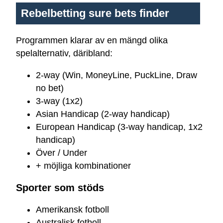
Rebelbetting sure bets finder
Programmen klarar av en mängd olika
spelalternativ, däribland:
2-way (Win, MoneyLine, PuckLine, Draw
no bet)
3-way (1x2)
Asian Handicap (2-way handicap)
European Handicap (3-way handicap, 1x2
handicap)
Över / Under
+ möjliga kombinationer
Sporter som stöds
Amerikansk fotboll
Australisk fotboll