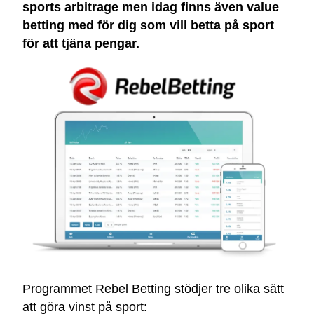
sports arbitrage men idag finns även value
betting med för dig som vill betta på sport
för att tjäna pengar.
Programmet Rebel Betting stödjer tre olika sätt
att göra vinst på sport: